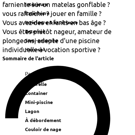
farniente sur un matelas gonflable ?
Intérieure
vous rafraîchir ? jouer en famille ?
Extérieure
Vous avez des enfants en bas âge ?
Intérieure & extérieure
Vous êtes plutôt nageur, amateur de
Enterrée
plongeons, adepte d’une piscine
Semi-enterrée
individuelle à vocation sportive ?
Hors-sol
Sommaire de l'article
Par TYPE DE PISCINE
Naturelle
Container
Mini-piscine
Lagon
À débordement
Couloir de nage