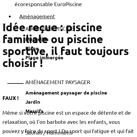
Aménagement
Idée reçue : piscine
ABORDS DE PISCINE
familiale ou piscine
Margelles
sportive, il faut toujours
Plage
Plage immergée
choisir !
AMÉNAGEMENT PAYSAGER
Aménagement paysager de piscine
FAUX !
Jardin
Massifs
Même si votre piscine est un espace de détente et de
relaxation, où l’on barbote avec les enfants, vous
pouvez y faire du sport ! Du sport qui fatigue et qui fait
Saunas / Hammams