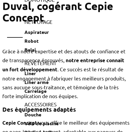
Duval, cogérant Cepie
Concept
NETTOYAGE
Aspirateur
Robot
Balai
Grâce à notre expertise et des atouts de confiance et
de transparence éprouvés,
notre entreprise connaît
REVÊTEMENT
. Ce succès est le résultat de
un fort développement
Liner
notre engagement à fabriquer les meilleurs produits,
Liner armé
sans aucune sous-traitance, et témoigne de la très
Carrelage
forte implication de nos équipes.
ACCESSOIRES
Des équipements adaptés
Douche
vous offre le meilleur des équipements
Cepie Concept
Vélo de piscine
en nage à contre-courant, adaptable aux nageurs de