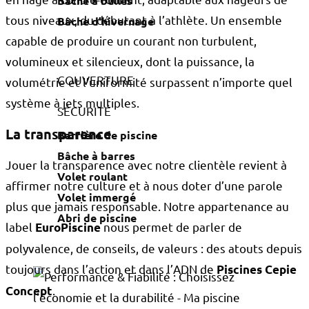
Bâche à bulles
tous niveaux, du débutant à l’athlète. Un ensemble
Bâche d'hivernage
capable de produire un courant non turbulent,
volumineux et silencieux, dont la puissance, la
COUVERTURE
volumétrie et l’uniformité surpassent n’importe quel
système à jets multiples.
SÉCURITÉ
La transparence
Barrière de piscine
Bâche à barres
Jouer la transparence avec notre clientèle revient à
Volet roulant
affirmer notre culture et à nous doter d’une parole
Volet immergé
plus que jamais responsable. Notre appartenance au
Abri de piscine
label
nous permet de parler de
EuroPiscine
polyvalence, de conseils, de valeurs : des atouts depuis
toujours dans l’action et dans l’ADN de
Piscines Cepie
.
Concept