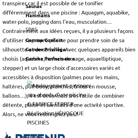
transpirer car il est possible de se tonifier
Saunas
différemment dans une piscine : Aquagym, aquabike,
Hammams
water-polo, jogging dans l’eau, musculation…
SPAS
Contrairement aux idées reçues, il y a plusieurs façons
d’utiliser sa propre piscine pour prendre soin de sa
Gamme Confort
silhouette et de sa santé. Avec quelques appareils bien
Gamme Privilège
choisis (aquabike, harnais de nage, aquaelliptique,
Gamme Performance
stepper) et un large choix d’accessoires variés et
accessibles à disposition (palmes pour les mains,
haltères, pull-buoy, planches, frites en mousse,
ballons…), il est désormais très facile de combiner
© FABRICE FERRER –
détente, plaisir et bienfaits d’une activité sportive.
Réalisation HÉNOCQUE
Alors, ne vous restreignez pas !
PISCINES
Entretien