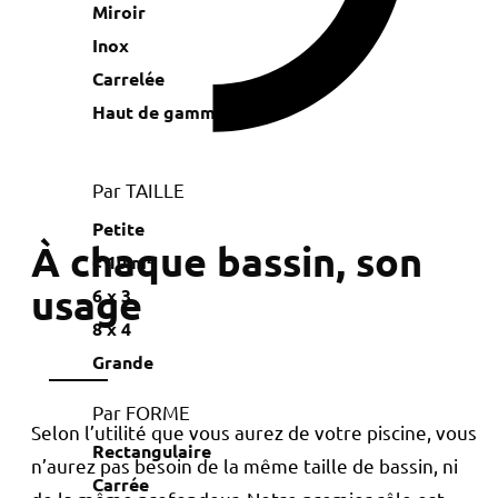
Miroir
Inox
Carrelée
Haut de gamme
Par TAILLE
Petite
À chaque bassin, son
< 10 m²
usage
6 x 3
8 x 4
Grande
Par FORME
Selon l’utilité que vous aurez de votre piscine, vous
Rectangulaire
n’aurez pas besoin de la même taille de bassin, ni
Carrée