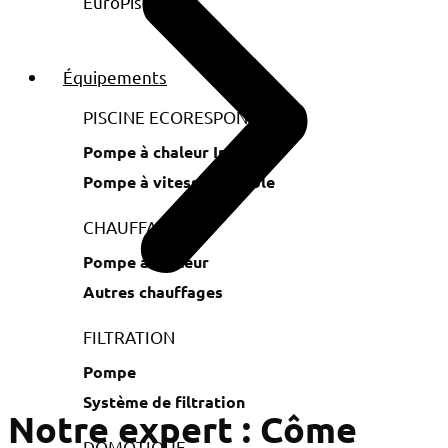
Équipements
PISCINE ECORESPONSABLE
Pompe à chaleur Inverter
Pompe à vitesse variable
CHAUFFAGE
Pompe à chaleur
Autres chauffages
FILTRATION
Pompe
Système de filtration
Notre expert : Côme
DOMOTIQUE