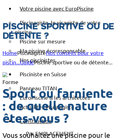
Votre piscine avec EuroPiscine
Piscinagiste, le visagiste de votre
Piscine sportive ou de
piscine
détente ?
Piscine sur mesure
Ma piscine écoresponsable
Home
Piscinagiste
Nos conseils pour votre
Nos piscinistes
piscin...
Guide
Piscine sportive ou de détente...
Pisciniste en Suisse
Panneau TITAN
Sport ou farniente
EuroPiscine & les architectes
: de quelle nature
Actualités Piscinagiste
êtes-vous ?
Construction
Par EMPLACEMENT
Vous souhaitez une piscine pour le