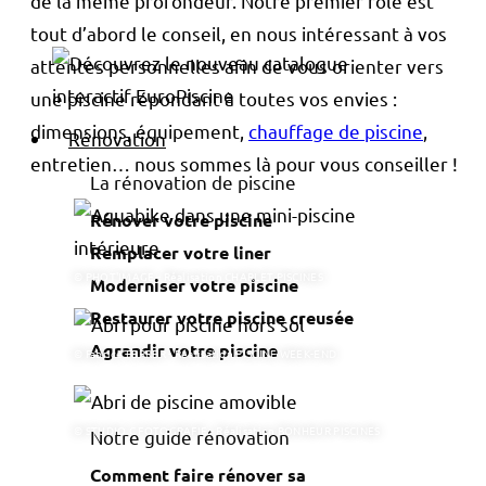
de la même profondeur. Notre premier rôle est
tout d’abord le conseil, en nous intéressant à vos
attentes personnelles afin de vous orienter vers
une piscine répondant à toutes vos envies :
dimensions, équipement,
chauffage de piscine
,
Rénovation
entretien… nous sommes là pour vous conseiller !
La rénovation de piscine
Rénover votre piscine
Remplacer votre liner
© PHOT'IMAGE - Réalisation CHARLET PISCINES
Moderniser votre piscine
Restaurer votre piscine creusée
Agrandir votre piscine
© Fabrice FERRER - Réalisation PISCINE WEEK-END
© STUDIO C FOTOGRAFIE - Réalisation BONHEUR PISCINES
Notre guide rénovation
Comment faire rénover sa