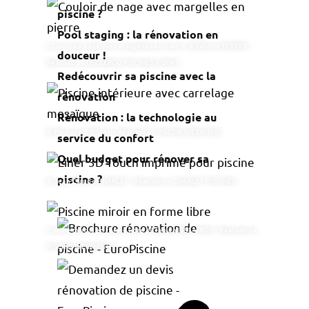
piscine ?
Pool staging : la rénovation en
Couloir de nage avec margelles en pierre. © Fabrice FERRER -
douceur !
Réalisation DECLERCQ PISCINES & SPAS
Redécouvrir sa piscine avec la
rénovation
Rénovation : la technologie au
© Philippe TROJAN - Réalisation PISCINE WEEK-END
service du confort
Quel budget pour rénover sa
piscine ?
© Jean-Claude CHARLET - Réalisation CHARLET PISCINES
Piscine miroir en forme libre. © Fabien DELAIRON - Réalisation
PISCINE WEEK-END