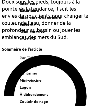
Doux sous les pieds, toujours à la
Intérieure
pointe de la tendance, il suit les
Extérieure
envies de nos clients pour changer la
Intérieure & extérieure
couleur de l’eau, donner de la
Enterrée
profondeur au bassin ou jouer les
Semi-enterrée
ambiances des mers du Sud.
Hors-sol
Sommaire de l’article
Par TYPE DE PISCINE
Naturelle
Container
Mini-piscine
Lagon
À débordement
Couloir de nage