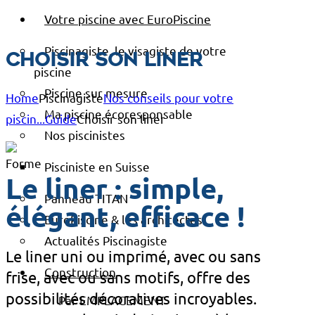
Votre piscine avec EuroPiscine
Piscinagiste, le visagiste de votre
Choisir son liner
piscine
Piscine sur mesure
Home
Piscinagiste
Nos conseils pour votre
Ma piscine écoresponsable
piscin...
Guide
Choisir son liner
Nos piscinistes
Pisciniste en Suisse
Le liner : simple,
Panneau TITAN
élégant, efficace !
EuroPiscine & les architectes
Actualités Piscinagiste
Le liner uni ou imprimé, avec ou sans
Construction
frise, avec ou sans motifs, offre des
possibilités décoratives incroyables.
Par EMPLACEMENT