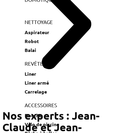
NETTOYAGE
Aspirateur
Robot
Balai
REVÊTEMENT
Liner
Liner armé
Carrelage
ACCESSOIRES
Nos experts : Jean-
Douche
Claude et Jean-
Vélo de piscine