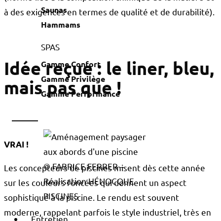
Saunas
à des exigences en termes de qualité et de durabilité).
Hammams
SPAS
Idée reçue : le liner, bleu,
Gamme Confort
Gamme Privilège
mais pas que !
Gamme Performance
VRAI !
© FABRICE FERRER –
Les concepteurs de piscines misent dès cette année
Réalisation HÉNOCQUE
sur les couleurs foncées qui donnent un aspect
PISCINES
sophistiqué à la piscine. Le rendu est souvent
moderne, rappelant parfois le style industriel, très en
Entretien