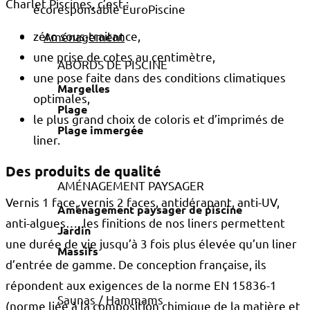
Charlet Piscines, c’est :
zéro sous-traitance,
Aménagement
une prise de cotes au centimètre,
ABORDS DE PISCINE
une pose faite dans des conditions climatiques
Margelles
optimales,
Plage
le plus grand choix de coloris et d’imprimés de
Plage immergée
liner.
Des produits de qualité
AMÉNAGEMENT PAYSAGER
Vernis 1 face, vernis 2 faces, antidérapant, anti-UV,
Aménagement paysager de piscine
anti-algues…, les finitions de nos liners permettent
Jardin
une durée de vie jusqu’à 3 fois plus élevée qu’un liner
Massifs
d’entrée de gamme. De conception française, ils
répondent aux exigences de la norme EN 15836-1
Saunas / Hammams
(norme liée à la composition chimique de la matière et