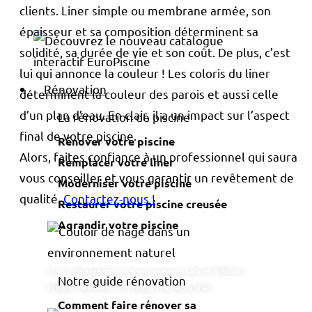
clients. Liner simple ou membrane armée, son
épaisseur et sa composition déterminent sa
solidité, sa durée de vie et son coût. De plus, c’est
lui qui annonce la couleur ! Les coloris du liner
Rénovation
déterminent la couleur des parois et aussi celle
d’un plan d’eau. En clair, il a un impact sur l’aspect
La rénovation de piscine
final de votre piscine.
Rénover votre piscine
Alors, faites confiance à un professionnel qui saura
Remplacer votre liner
vous conseiller et vous garantir un revêtement de
Moderniser votre piscine
qualité.
Contactez-nous !
Restaurer votre piscine creusée
Agrandir votre piscine
Couloir de nage dans un environnement naturel. © Fabrice
Notre guide rénovation
FERRER - Réalisation DECLERCQ PISCINES & SPAS
Comment faire rénover sa