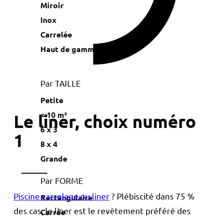
Miroir
Inox
Carrelée
Haut de gamme
Par TAILLE
Petite
< 10 m²
Le liner, choix numéro
6 x 3
1
8 x 4
Grande
Par FORME
Piscine carrelage ou liner
? Plébiscité dans 75 %
Rectangulaire
des cas, le liner est le revêtement préféré des
Carrée