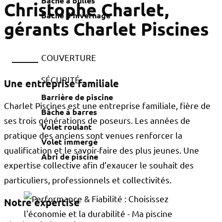
Bâche à bulles
Christophe Charlet,
Bâche d'hivernage
gérants Charlet Piscines
COUVERTURE
SÉCURITÉ
Une entreprise familiale
Barrière de piscine
Charlet Piscines est une entreprise familiale, fière de
Bâche à barres
ses trois générations de poseurs. Les années de
Volet roulant
pratique des anciens sont venues renforcer la
Volet immergé
qualification et le savoir-faire des plus jeunes. Une
Abri de piscine
expertise collective afin d’exaucer le souhait des
particuliers, professionnels et collectivités.
Notre expertise