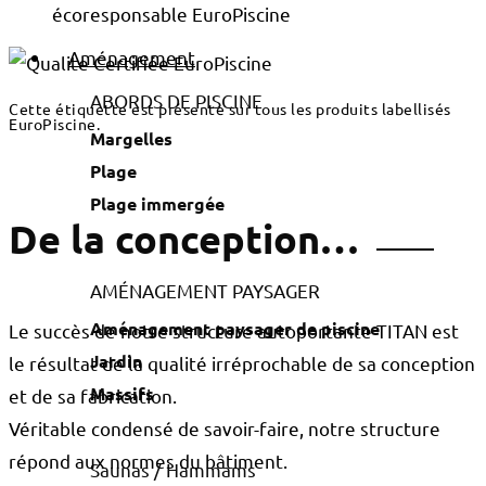
Aménagement
ABORDS DE PISCINE
Cette étiquette est présente sur tous les produits labellisés
EuroPiscine.
Margelles
Plage
Plage immergée
De la conception…
AMÉNAGEMENT PAYSAGER
Aménagement paysager de piscine
Le succès de notre structure autoportante TITAN est
Jardin
le résultat de la qualité irréprochable de sa conception
Massifs
et de sa fabrication.
Véritable condensé de savoir-faire, notre structure
répond aux normes du bâtiment.
Saunas / Hammams