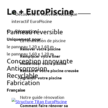
Le + EuroPiscine
Panneau réversible
Rénovation
:
Uniquement pour
La rénovation de piscine
le panneau 1,20 x 1,60 m
Rénover votre piscine
le panneau 1,60 x 1,20 m
Remplacer votre liner
Conception innovante
Moderniser votre piscine
Anticorrosion
Restaurer votre piscine creusée
Recyclable
Agrandir votre piscine
Fabrication
Française
Notre guide rénovation
Comment faire rénover sa