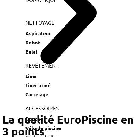
NETTOYAGE
Aspirateur
Robot
Balai
REVÊTEMENT
Liner
Liner armé
Carrelage
ACCESSOIRES
La qualité EuroPiscine en
Douche
3 points
Vélo de piscine