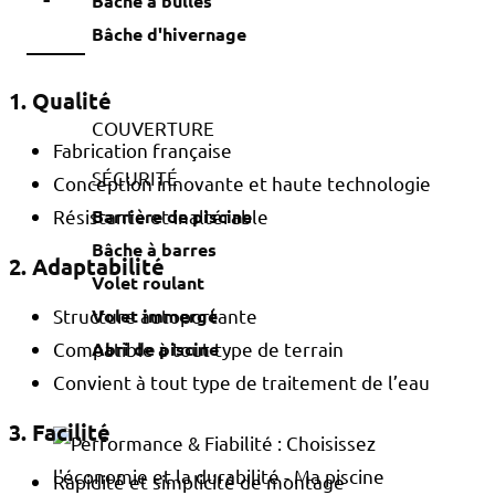
Bâche à bulles
Bâche d'hivernage
1. Qualité
COUVERTURE
Fabrication française
SÉCURITÉ
Conception innovante et haute technologie
Résistante et inaltérable
Barrière de piscine
Bâche à barres
2. Adaptabilité
Volet roulant
Structure autoportante
Volet immergé
Compatible à tout type de terrain
Abri de piscine
Convient à tout type de traitement de l’eau
3. Facilité
Rapidité et simplicité de montage