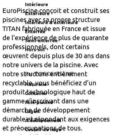
Intérieure
EuroPiscine conçoit et construit ses
Extérieure
piscines avec sa propre structure
Intérieure & extérieure
TITAN fabriquée en France et issue
Enterrée
de l’expérience de plus de quarante
Semi-enterrée
professionnels, dont certains
Hors-sol
œuvrent depuis plus de 30 ans dans
notre univers de la piscine. Avec
notre structure entièrement
Par TYPE DE PISCINE
recyclable, vous bénéficiez d’un
Naturelle
produit technologique haut de
Container
gamme s’inscrivant dans une
Mini-piscine
démarche de développement
Lagon
durable et répondant aux exigences
À débordement
et préoccupations de tous.
Couloir de nage