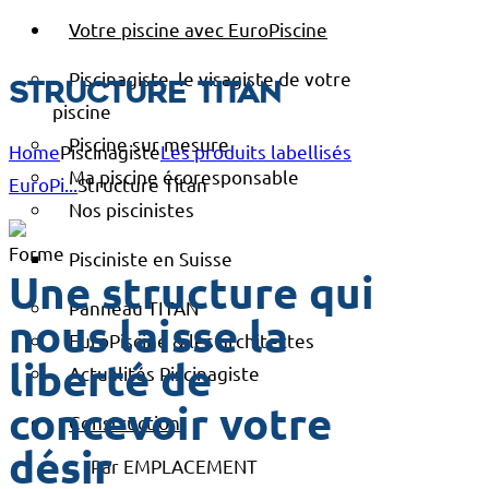
Votre piscine avec EuroPiscine
Piscinagiste, le visagiste de votre
Structure Titan
piscine
Piscine sur mesure
Home
Piscinagiste
Les produits labellisés
Ma piscine écoresponsable
EuroPi...
Structure Titan
Nos piscinistes
Pisciniste en Suisse
Une structure qui
Panneau TITAN
nous laisse la
EuroPiscine & les architectes
liberté de
Actualités Piscinagiste
concevoir votre
Construction
désir
Par EMPLACEMENT