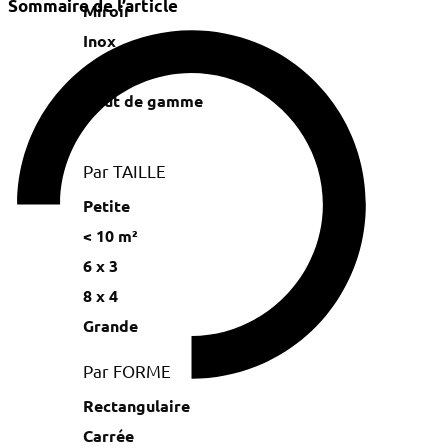
Sommaire de l’article
Miroir
Inox
Carrelée
Haut de gamme
Par TAILLE
Petite
< 10 m²
6 x 3
8 x 4
Grande
Par FORME
Rectangulaire
Carrée