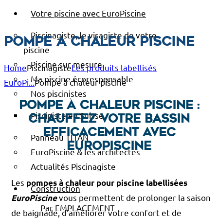
Votre piscine avec EuroPiscine
Piscinagiste, le visagiste de votre
Pompe à chaleur piscine
piscine
Piscine sur mesure
Home
Piscinagiste
Les produits labellisés
Ma piscine écoresponsable
EuroPi...
Pompe à chaleur piscine
Nos piscinistes
Pompe à chaleur piscine :
Pisciniste en Suisse
chauffez votre bassin
efficacement avec
Panneau TITAN
EuroPiscine
EuroPiscine & les architectes
Actualités Piscinagiste
Les
pompes à chaleur pour piscine labellisées
Construction
vous permettent de prolonger la saison
EuroPiscine
Par EMPLACEMENT
de baignade, d’améliorer votre confort et de