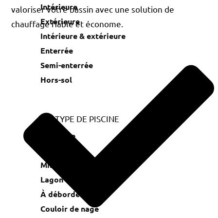
Intérieure
valoriser votre bassin avec une solution de
Extérieure
chauffage fiable et économe.
Intérieure & extérieure
Enterrée
Semi-enterrée
Hors-sol
Par TYPE DE PISCINE
Naturelle
Container
Mini-piscine
Lagon
À débordement
Couloir de nage