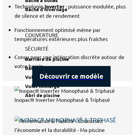
Bâche à bulles
Technologie
: puissance modulée, plus
Inverter
Bâche d'hivernage
de silence et de rendement
Fonctionnement optimisé même par
COUVERTURE
températures extérieures plus fraîches
SÉCURITÉ
Conçu pour une intégration discrète autour de
Barrière de piscine
votre bassin
Bâche à barres
Découvrir ce modèle
Volet roulant
Volet immergé
Abri de piscine
Inopac® Inverter Monophasé & Triphasé
INOPAC® MONOPHASÉ & TRIPHASÉ