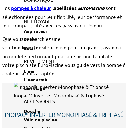
Les
sont
pompes à chaleur
labellisées
EuroPiscine
sélectionnées pour leur fiabilité, leur performance et
NETTOYAGE
leur compatibilité avec les bassins du réseau.
Aspirateur
Que vous recherchiez une
Robot
solution
silencieuse pour un grand bassin ou
inverter
Balai
un modèle performant pour une piscine familiale,
REVÊTEMENT
votre pisciniste EuroPiscine vous guide vers la pompe à
Liner
chaleur la plus adaptée.
Liner armé
Carrelage
Inopac® Inverter Monophasé & Triphasé
ACCESSOIRES
Douche
INOPAC® INVERTER MONOPHASÉ & TRIPHASÉ
Vélo de piscine