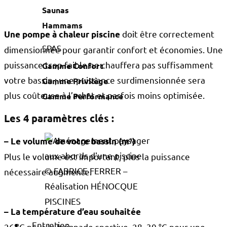
Saunas
Hammams
doit être correctement
Une pompe à chaleur piscine
SPAS
dimensionnée pour garantir confort et économies. Une
puissance trop faible ne chauffera pas suffisamment
Gamme Confort
votre bassin ; une puissance surdimensionnée sera
Gamme Privilège
plus coûteuse à l’achat et parfois moins optimisée.
Gamme Performance
Les 4 paramètres clés :
– Le volume de votre bassin (m³)
Plus le volume est important, plus la puissance
© FABRICE FERRER –
nécessaire augmente.
Réalisation HÉNOCQUE
PISCINES
– La température d’eau souhaitée
Entretien
26 °C pour la baignade sportive, 28–30 °C pour une