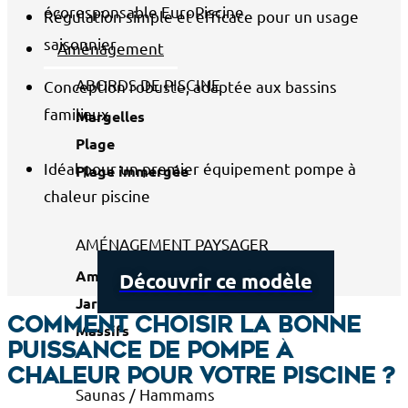
Régulation simple et efficace pour un usage
saisonnier
Aménagement
ABORDS DE PISCINE
Conception robuste, adaptée aux bassins
familiaux
Margelles
Plage
Idéal pour un premier équipement pompe à
Plage immergée
chaleur piscine
AMÉNAGEMENT PAYSAGER
Aménagement paysager de piscine
Découvrir ce modèle
Jardin
Comment choisir la bonne
Massifs
puissance de pompe à
chaleur pour votre piscine ?
Saunas / Hammams