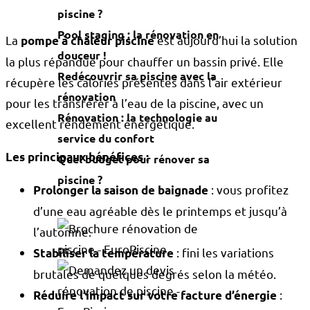
piscine ?
Pool staging : la rénovation en
La
est aujourd’hui la solution
pompe à chaleur piscine
douceur !
la plus répandue pour chauffer un bassin privé. Elle
Redécouvrir sa piscine avec la
récupère les calories présentes dans l’air extérieur
rénovation
pour les transférer à l’eau de la piscine, avec un
Rénovation : la technologie au
excellent rendement énergétique.
service du confort
Les principaux bénéfices :
Quel budget pour rénover sa
piscine ?
: vous profitez
Prolonger la saison de baignade
d’une eau agréable dès le printemps et jusqu’à
l’automne.
: fini les variations
Stabiliser la température
brutales de quelques degrés selon la météo.
:
Réduire l’impact sur votre facture d’énergie