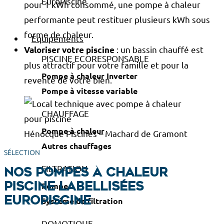
pour 1 kWh consommé, une pompe à chaleur
performante peut restituer plusieurs kWh sous
forme de chaleur.
Équipements
: un bassin chauffé est
Valoriser votre piscine
PISCINE ECORESPONSABLE
plus attractif pour votre famille et pour la
Pompe à chaleur Inverter
revente de votre bien.
Pompe à vitesse variable
CHAUFFAGE
Pompe à chaleur
Hénocque Piscines – Machard de Gramont
Autres chauffages
SÉLECTION
FILTRATION
Nos pompes à chaleur
Pompe
piscine labellisées
Système de filtration
EuroPiscine
DOMOTIQUE