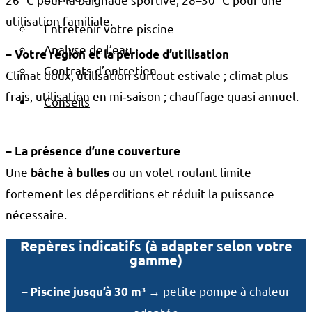
utilisation familiale.
Entretenir votre piscine
Analyse de l’eau
– Votre région et la période d’utilisation
Contrats d’entretien
Climat doux, utilisation surtout estivale ; climat plus
frais, utilisation en mi‑saison ; chauffage quasi annuel.
Conseils
– La présence d’une couverture
Une
ou un volet roulant limite
bâche à bulles
fortement les déperditions et réduit la puissance
nécessaire.
Repères indicatifs (à adapter selon votre
gamme)
–
→ petite pompe à chaleur
Piscine jusqu’à 30 m³