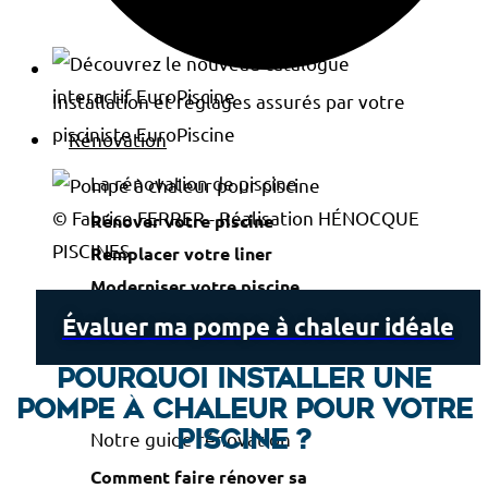
Installation et réglages assurés par votre
pisciniste EuroPiscine
Rénovation
La rénovation de piscine
© Fabrice FERRER - Réalisation HÉNOCQUE
Rénover votre piscine
PISCINES
Remplacer votre liner
Moderniser votre piscine
Restaurer votre piscine creusée
Évaluer ma pompe à chaleur idéale
Agrandir votre piscine
Pourquoi installer une
pompe à chaleur pour votre
Notre guide rénovation
piscine ?
Comment faire rénover sa