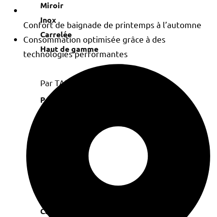
Miroir
Inox
Confort de baignade de printemps à l’automne
Carrelée
Consommation optimisée grâce à des
Haut de gamme
technologies performantes
Par TAILLE
Petite
< 10 m²
6 x 3
8 x 4
Grande
Par FORME
Rectangulaire
Carrée