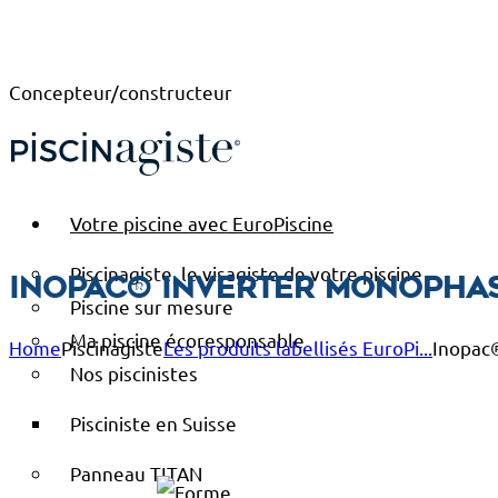
Concepteur/constructeur
Votre piscine avec EuroPiscine
Piscinagiste, le visagiste de votre piscine
Inopac® Inverter Monophas
Piscine sur mesure
Ma piscine écoresponsable
Home
Piscinagiste
Les produits labellisés EuroPi...
Inopac
Nos piscinistes
Pisciniste en Suisse
Panneau TITAN