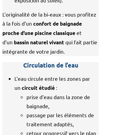
exposition au soleil).
Entretenir votre piscine
L’originalité de la bi‑eaux : vous profitez
Analyse de l’eau
à la fois d’un
confort de baignade
Contrats d’entretien
et
proche d’une piscine classique
d’un
qui fait partie
bassin naturel vivant
Conseils
intégrante de votre jardin.
Circulation de l’eau
L’eau circule entre les zones par
un
:
circuit étudié
prise d’eau dans la zone de
baignade,
passage par les éléments de
traitement adaptés,
retour progressif vers le plan