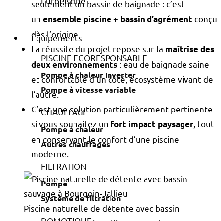
seulement un bassin de baignade : c’est
un
conçu
ensemble piscine + bassin d’agrément
dès l’origine.
Équipements
La réussite du projet repose sur la
maîtrise des
PISCINE ECORESPONSABLE
: eau de baignade saine
deux environnements
Pompe à chaleur Inverter
et confortable d’un côté, écosystème vivant de
Pompe à vitesse variable
l’autre.
C’est une solution particulièrement pertinente
CHAUFFAGE
si vous souhaitez un
, tout
fort impact paysager
Pompe à chaleur
en conservant le confort d’une piscine
Autres chauffages
moderne.
FILTRATION
Pompe
Système de filtration
Piscine naturelle de détente avec bassin
DOMOTIQUE