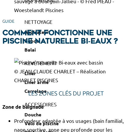
sauvage à Bourgoin-Jallieu - © Fred PIEAU -
Woestelandt Piscines
NETTOYAGE
GUIDE
Aspirateur
Comment fonctionne une
Robot
piscine naturelle bi‑eaux ?
Balai
REVÊTEMENT
© JEAN-CLAUDE CHARLET – Réalisation
Liner
CHARLET PISCINES
Liner armé
Carrelage
LES ZONES CLÉS DU PROJET
ACCESSOIRES
Zone de baignade
Douche
Profondeur adaptée à vos usages (bain familial,
Vélo de piscine
nage sportive, zone peu profonde pour les