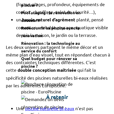
(forme, plages, profondeur, équipements de
piscine ?
confort, chauffage, volet de sécurité…),
Pool staging : la rénovation en
un
planté, pensé
bassin naturel d’agrément
douceur !
comme un véritable paysage aquatique visible
Redécouvrir sa piscine avec la
depuis la maison, le jardin ou la terrasse.
rénovation
Rénovation : la technologie au
Les deux univers partagent le même décor et un
service du confort
même plan d’eau visuel, tout en répondant chacun à
Quel budget pour rénover sa
des contraintes techniques différentes. C’est
piscine ?
cette
qui fait la
double conception maîtrisée
spécificité des piscines naturelles bi‑eaux réalisées
par les adhérents Europiscine.
À retenir
Une
piscine naturelle bi‑eaux
n’est pas