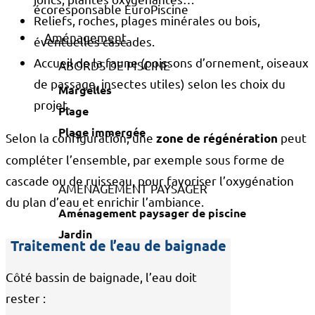
Reliefs, roches, plages minérales ou bois,
Aménagement
éventuelles cascades.
Accueil de la faune (poissons d’ornement, oiseaux
ABORDS DE PISCINE
de passage, insectes utiles) selon les choix du
Margelles
projet.
Plage
Plage immergée
Selon la configuration, une
peut
zone de régénération
compléter l’ensemble, par exemple sous forme de
cascade ou de ruisseau, pour favoriser l’oxygénation
AMÉNAGEMENT PAYSAGER
du plan d’eau et enrichir l’ambiance.
Aménagement paysager de piscine
Jardin
Traitement de l’eau de baignade
Massifs
Côté bassin de baignade, l’eau doit
rester :
Saunas / Hammams