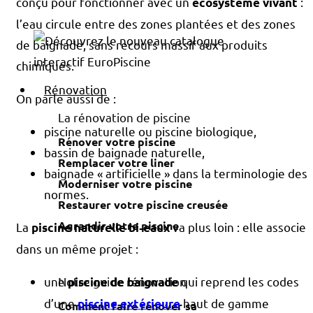
conçu pour fonctionner avec un
:
écosystème vivant
l’eau circule entre des zones plantées et des zones
de baignade, sans recours massif aux produits
chimiques.
Rénovation
On parle aussi de :
La rénovation de piscine
piscine naturelle ou piscine biologique,
Rénover votre piscine
bassin de baignade naturelle,
Remplacer votre liner
baignade « artificielle » dans la terminologie des
Moderniser votre piscine
normes.
Restaurer votre piscine creusée
Agrandir votre piscine
La
va plus loin : elle associe
piscine naturelle bi‑eaux
dans un même projet :
Notre guide rénovation
une
qui reprend les codes
piscine de baignade
d’une
haut de gamme
piscine extérieure
Comment faire rénover sa