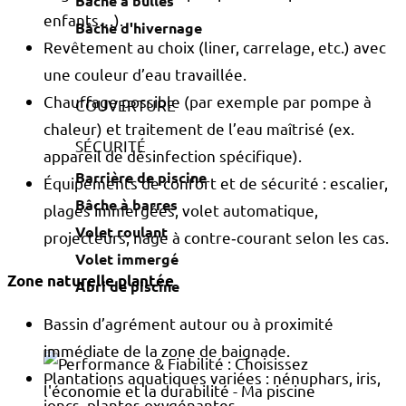
Bâche à bulles
enfants…).
Bâche d'hivernage
Revêtement au choix (liner, carrelage, etc.) avec
une couleur d’eau travaillée.
Chauffage possible (par exemple par pompe à
COUVERTURE
chaleur) et traitement de l’eau maîtrisé (ex.
SÉCURITÉ
appareil de désinfection spécifique).
Barrière de piscine
Équipements de confort et de sécurité : escalier,
Bâche à barres
plages immergées, volet automatique,
Volet roulant
projecteurs, nage à contre‑courant selon les cas.
Volet immergé
Zone naturelle plantée
Abri de piscine
Bassin d’agrément autour ou à proximité
immédiate de la zone de baignade.
Plantations aquatiques variées : nénuphars, iris,
joncs, plantes oxygénantes…