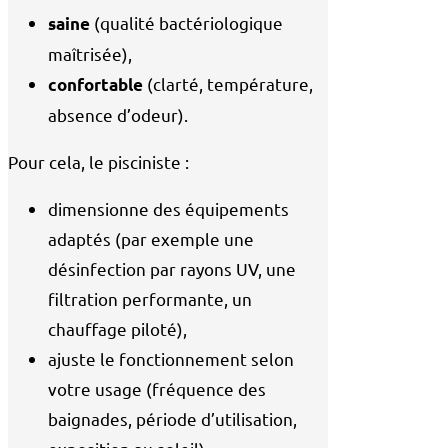
Saunas
(qualité bactériologique
saine
Hammams
maîtrisée),
(clarté, température,
confortable
SPAS
absence d’odeur).
Gamme Confort
Gamme Privilège
Pour cela, le pisciniste :
Gamme Performance
dimensionne des équipements
adaptés (par exemple une
désinfection par rayons UV, une
filtration performante, un
chauffage piloté),
© FABRICE FERRER –
ajuste le fonctionnement selon
Réalisation HÉNOCQUE
votre usage (fréquence des
PISCINES
baignades, période d’utilisation,
Entretien