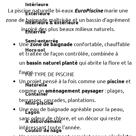
Intérieure
La piscine naturelle bi‑eaux
marie une
EuroPiscine
Extérieure
zone de baignade maîtrisée et un bassin d’agrément
Intérieure & extérieure
inspiré des plus beaux milieux naturels.
Enterrée
Semi-enterrée
Une
confortable, chauffable
zone de baignade
Hors-sol
et traitée de façon contrôlée, combinée à
un
qui abrite la flore et la
bassin naturel planté
faune.
Par TYPE DE PISCINE
Un projet pensé à la fois comme une
et
piscine
Naturelle
comme un
: plages,
aménagement paysager
Container
terrasses, cascades, plantations.
Mini-piscine
Une eau de baignade agréable pour la peau,
Lagon
sans odeur de chlore, et un décor qui reste
À débordement
intéressant toute l’année.
Couloir de nage