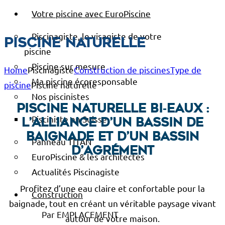
Votre piscine avec EuroPiscine
Piscinagiste, le visagiste de votre
Piscine naturelle
piscine
Piscine sur mesure
Home
Piscinagiste
Construction de piscines
Type de
Ma piscine écoresponsable
piscine
Piscine naturelle
Nos piscinistes
Piscine naturelle bi‑eaux :
Pisciniste en Suisse
l’alliance d’un bassin de
baignade et d’un bassin
Panneau TITAN
d’agrément
EuroPiscine & les architectes
Actualités Piscinagiste
Profitez d’une eau claire et confortable pour la
Construction
baignade, tout en créant un véritable paysage vivant
Par EMPLACEMENT
autour de votre maison.