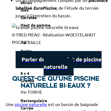
Un accompagnement complet par un
pisciniste
Miroir
, de l’étude du terrain
labellisé
EuroPiscine
Inox
jusqu’à l’entretien du bassin.
Carrelée
Haut de gamme
© FRED PIEAU - Réalisation WOESTELANDT
PISCINES
Par TAILLE
Petite
< 10 m²
Parler de mon projet de piscine
6 x 3
naturelle
8 x 4
Qu’est-ce qu’une piscine
Grande
naturelle bi‑eaux ?
Par FORME
Rectangulaire
Une
piscine naturelle
est un bassin de baignade
Carrée