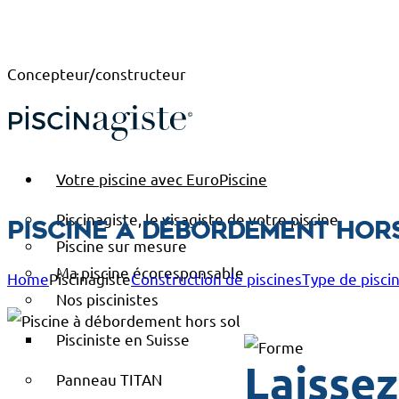
Concepteur/constructeur
Votre piscine avec EuroPiscine
Piscinagiste, le visagiste de votre piscine
Piscine à débordement hor
Piscine sur mesure
Ma piscine écoresponsable
Home
Piscinagiste
Construction de piscines
Type de pisci
Nos piscinistes
Pisciniste en Suisse
Laissez
Panneau TITAN