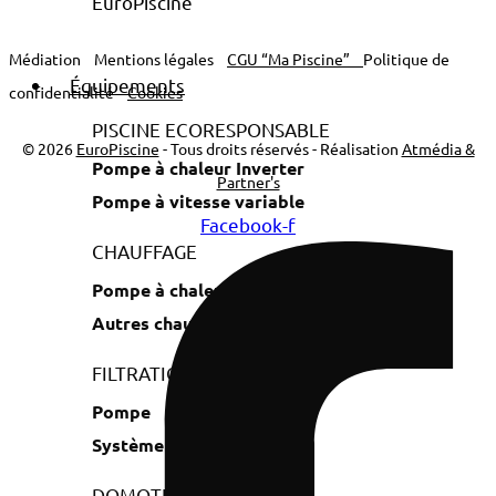
Médiation
Mentions légales
CGU “Ma Piscine”
Politique de
Équipements
confidentialité
Cookies
PISCINE ECORESPONSABLE
© 2026
EuroPiscine
- Tous droits réservés - Réalisation
Atmédia &
Pompe à chaleur Inverter
Partner's
Pompe à vitesse variable
Facebook-f
CHAUFFAGE
Pompe à chaleur
Autres chauffages
FILTRATION
Pompe
Système de filtration
DOMOTIQUE