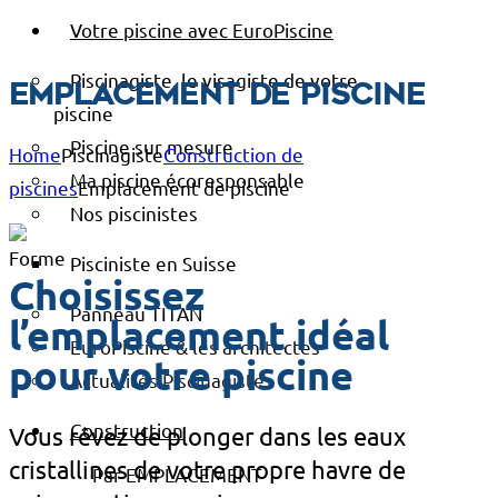
Votre piscine avec EuroPiscine
Piscinagiste, le visagiste de votre
Emplacement de piscine
piscine
Piscine sur mesure
Home
Piscinagiste
Construction de
Ma piscine écoresponsable
piscines
Emplacement de piscine
Nos piscinistes
Pisciniste en Suisse
Choisissez
Panneau TITAN
l’emplacement idéal
EuroPiscine & les architectes
pour votre piscine
Actualités Piscinagiste
Construction
Vous rêvez de plonger dans les eaux
cristallines de votre propre havre de
Par EMPLACEMENT