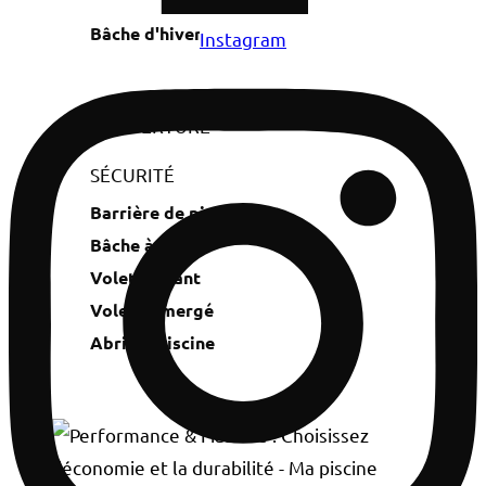
Bâche à bulles
Bâche d'hivernage
Instagram
COUVERTURE
SÉCURITÉ
Barrière de piscine
Bâche à barres
Volet roulant
Volet immergé
Abri de piscine