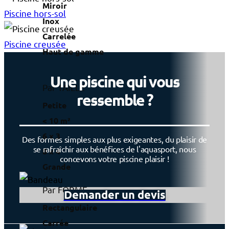
Miroir
Piscine hors-sol
Inox
Carrelée
Piscine creusée
Haut de gamme
Une piscine qui vous
Par TAILLE
ressemble ?
Petite
< 10 m²
6 x 3
Des formes simples aux plus exigeantes, du plaisir de
se rafraîchir aux bénéfices de l'aquasport, nous
8 x 4
concevons votre piscine plaisir !
Grande
Par FORME
Demander un devis
Rectangulaire
Carrée