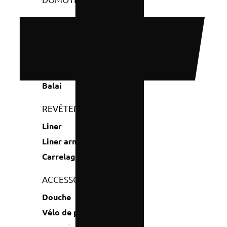
NETTOYAGE
Aspirateur
Robot
Balai
REVÊTEMENT
Liner
Liner armé
Carrelage
ACCESSOIRES
Douche
Vélo de piscine