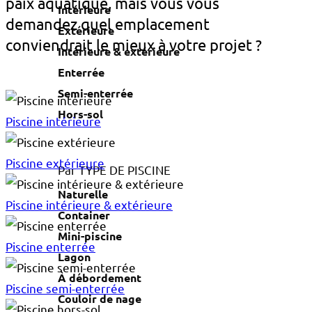
paix aquatique, mais vous vous
Intérieure
demandez quel emplacement
Extérieure
conviendrait le mieux à votre projet ?
Intérieure & extérieure
Enterrée
Semi-enterrée
Hors-sol
Piscine intérieure
Piscine extérieure
Par TYPE DE PISCINE
Naturelle
Piscine intérieure & extérieure
Container
Mini-piscine
Piscine enterrée
Lagon
À débordement
Piscine semi-enterrée
Couloir de nage