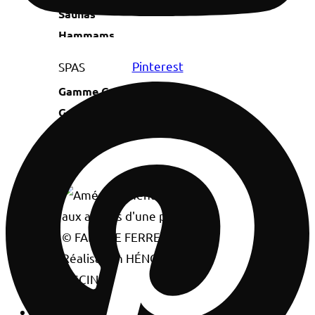
Saunas
Hammams
Pinterest
SPAS
Gamme Confort
Gamme Privilège
Gamme Performance
© FABRICE FERRER –
Réalisation HÉNOCQUE
PISCINES
Entretien