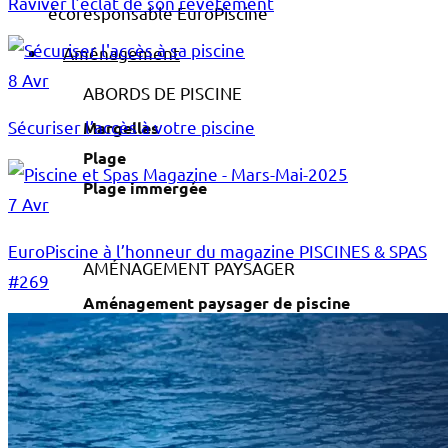
Raviver l’éclat de son revêtement
Aménagement
8 Avr
ABORDS DE PISCINE
Sécuriser l’accès à votre piscine
Margelles
Plage
Plage immergée
7 Avr
EuroPiscine à l’honneur du magazine PISCINES & SPAS
AMÉNAGEMENT PAYSAGER
#269
Aménagement paysager de piscine
Jardin
Massifs
Saunas / Hammams