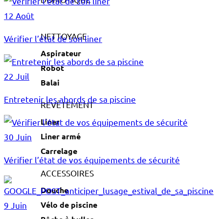
12 Août
NETTOYAGE
Vérifier l’état de son liner
Aspirateur
Robot
22 Juil
Balai
Entretenir les abords de sa piscine
REVÊTEMENT
Liner
Liner armé
30 Juin
Carrelage
Vérifier l’état de vos équipements de sécurité
ACCESSOIRES
Douche
Vélo de piscine
9 Juin