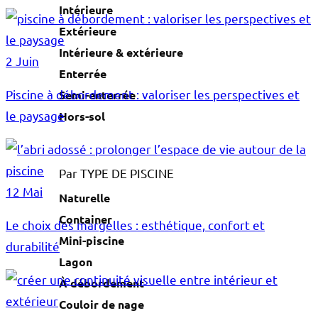
Intérieure
Extérieure
Intérieure & extérieure
2 Juin
Enterrée
Piscine à débordement : valoriser les perspectives et
Semi-enterrée
le paysage
Hors-sol
Par TYPE DE PISCINE
12 Mai
Naturelle
Container
Le choix des margelles : esthétique, confort et
Mini-piscine
durabilité
Lagon
À débordement
Couloir de nage