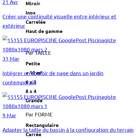
21 Avr
Miroir
Inox
Créer une continuité visuelle entre intérieur et
Carrelée
extérieur
Haut de gamme
Par TAILLE
31 Mar
Petite
< 10 m²
Intégrer un couloir de nage dans un jardin
6 x 3
contemporain
8 x 4
Grande
Par FORME
9 Mar
Rectangulaire
Adapter la taille du bassin à la configuration du terrain
Carrée