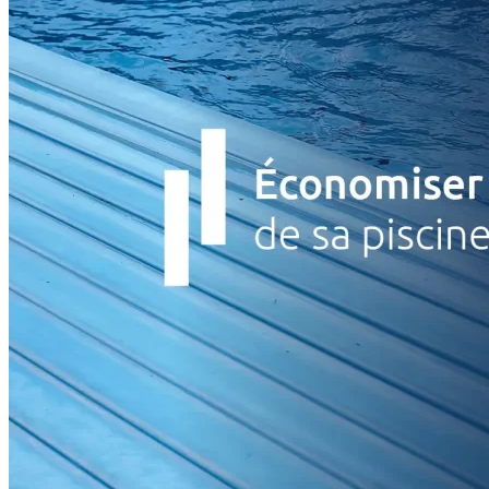
Saunas
Hammams
SPAS
Gamme Confort
Gamme Privilège
Gamme Performance
© FABRICE FERRER –
Réalisation HÉNOCQUE
PISCINES
Entretien