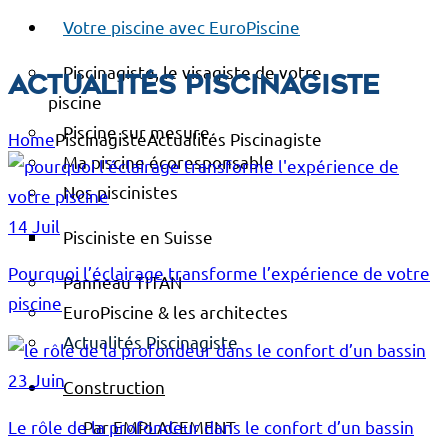
Votre piscine avec EuroPiscine
Piscinagiste, le visagiste de votre
Actualités Piscinagiste
piscine
Piscine sur mesure
Home
Piscinagiste
Actualités Piscinagiste
Ma piscine écoresponsable
Nos piscinistes
14 Juil
Pisciniste en Suisse
Pourquoi l’éclairage transforme l’expérience de votre
Panneau TITAN
piscine
EuroPiscine & les architectes
Actualités Piscinagiste
23 Juin
Construction
Par EMPLACEMENT
Le rôle de la profondeur dans le confort d’un bassin