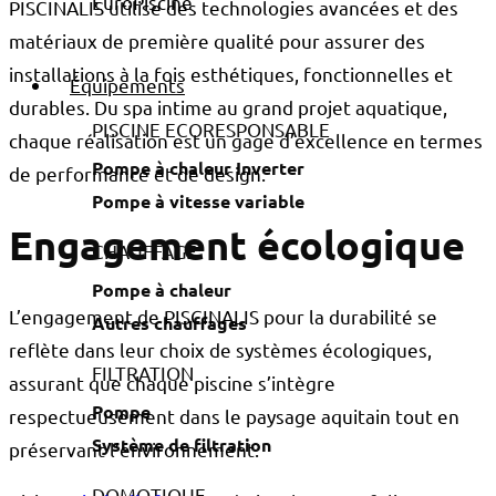
PISCINALIS utilise des technologies avancées et des
matériaux de première qualité pour assurer des
installations à la fois esthétiques, fonctionnelles et
Équipements
durables. Du spa intime au grand projet aquatique,
PISCINE ECORESPONSABLE
chaque réalisation est un gage d’excellence en termes
Pompe à chaleur Inverter
de performance et de design.
Pompe à vitesse variable
Engagement écologique
CHAUFFAGE
Pompe à chaleur
L’engagement de PISCINALIS pour la durabilité se
Autres chauffages
reflète dans leur choix de systèmes écologiques,
FILTRATION
assurant que chaque piscine s’intègre
Pompe
respectueusement dans le paysage aquitain tout en
Système de filtration
préservant l’environnement.
DOMOTIQUE