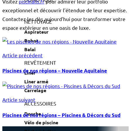
Visitez
piscinalis.fr
pour admirer leur portfolio
exceptionnel et découvrir l’étendue de leur expertise.
Contactez-les dès aujourd’hui pour transformer votre
NETTOYAGE
espace extérieur en une oasis de luxe.
Aspirateur
Robot
Balai
Article précédent
REVÊTEMENT
Piscines de nos régions – Nouvelle Aquitaine
Liner
Liner armé
Carrelage
Article suivant
ACCESSOIRES
Douche
Piscines de nos régions – Piscines & Décors du Sud
Vélo de piscine