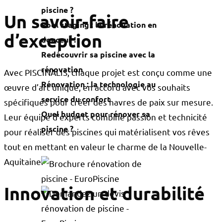
piscine ?
Un savoir-faire
Pool staging : la rénovation en
d’exception
douceur !
Redécouvrir sa piscine avec la
rénovation
Avec PISCINALIS, chaque projet est conçu comme une
Rénovation : la technologie au
œuvre d’art unique, en accord avec vos souhaits
service du confort
spécifiques pour créer des havres de paix sur mesure.
Quel budget pour rénover sa
Leur équipe d’experts combine passion et technicité
piscine ?
pour réaliser des piscines qui matérialisent vos rêves
tout en mettant en valeur le charme de la Nouvelle-
Aquitaine.
Innovation et durabilité