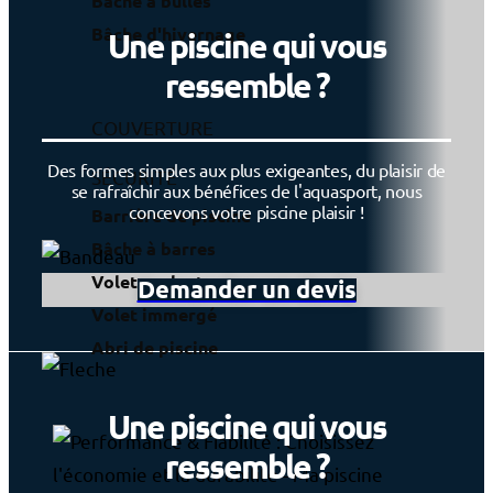
Bâche à bulles
Bâche d'hivernage
Une piscine qui vous
ressemble ?
COUVERTURE
Des formes simples aux plus exigeantes, du plaisir de
SÉCURITÉ
se rafraîchir aux bénéfices de l'aquasport, nous
concevons votre piscine plaisir !
Barrière de piscine
Bâche à barres
Volet roulant
Demander un devis
Volet immergé
Abri de piscine
Une piscine qui vous
ressemble ?