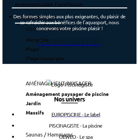
Aménagement
Des formes simples aux plus exigeantes, du plaisir de
se rafraîchir aux bénéfices de l'aquasport, nous
concevons votre piscine plaisir !
ABORDS DE PISCINE
Margelles
Demander un devis
Plage
Plage immergée
AMÉNAGEMENT PAYSAGER
Aménagement paysager de piscine
Nos univers
Jardin
Massifs
EUROPISCINE - Le label
PISCINAGISTE - La piscine
Saunas / Hammams
OEWEO - Le spa