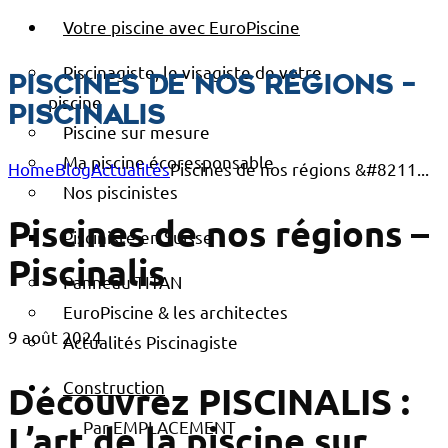
Votre piscine avec EuroPiscine
Piscinagiste, le visagiste de votre
Piscines de nos régions –
piscine
Piscinalis
Piscine sur mesure
Ma piscine écoresponsable
Home
Blog
Actualités
Piscines de nos régions &#8211...
Nos piscinistes
Piscines de nos régions –
Pisciniste en Suisse
Piscinalis
Panneau TITAN
EuroPiscine & les architectes
9 août 2024
Actualités Piscinagiste
Construction
Découvrez PISCINALIS :
Par EMPLACEMENT
L’art de la piscine sur