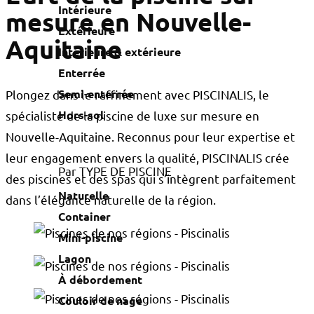
Intérieure
mesure en Nouvelle-
Extérieure
Aquitaine
Intérieure & extérieure
Enterrée
Semi-enterrée
Plongez dans le raffinement avec PISCINALIS, le
Hors-sol
spécialiste de la piscine de luxe sur mesure en
Nouvelle-Aquitaine. Reconnus pour leur expertise et
leur engagement envers la qualité, PISCINALIS crée
Par TYPE DE PISCINE
des piscines et des spas qui s’intègrent parfaitement
Naturelle
dans l’élégance naturelle de la région.
Container
Mini-piscine
Lagon
À débordement
Couloir de nage