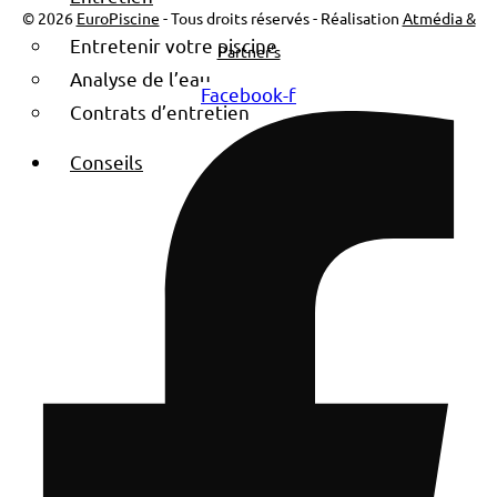
© 2026
EuroPiscine
- Tous droits réservés - Réalisation
Atmédia &
Entretenir votre piscine
Partner's
Analyse de l’eau
Facebook-f
Contrats d’entretien
Conseils