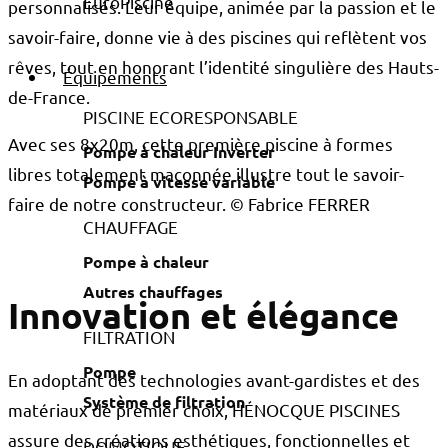
personnalisés. Leur équipe, animée par la passion et le
savoir-faire, donne vie à des piscines qui reflètent vos
rêves, tout en honorant l’identité singulière des Hauts-
Équipements
de-France.
PISCINE ECORESPONSABLE
Avec ses 8x20m, cette première piscine à formes
Pompe à chaleur Inverter
libres totalement maçonnée illustre tout le savoir-
Pompe à vitesse variable
faire de notre constructeur. © Fabrice FERRER
CHAUFFAGE
Pompe à chaleur
Autres chauffages
Innovation et élégance
FILTRATION
Pompe
En adoptant des technologies avant-gardistes et des
Système de filtration
matériaux de premier choix, HÉNOCQUE PISCINES
assure des créations esthétiques, fonctionnelles et
DOMOTIQUE