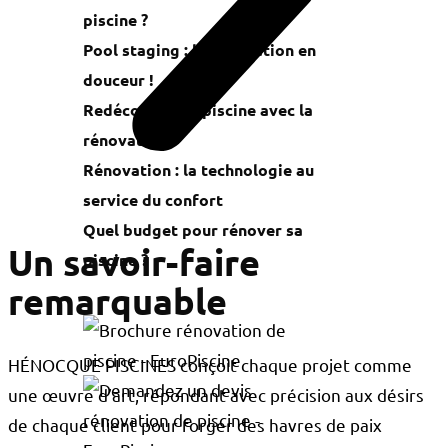
piscine ?
Pool staging : la rénovation en
douceur !
Redécouvrir sa piscine avec la
rénovation
Rénovation : la technologie au
service du confort
Quel budget pour rénover sa
Un savoir-faire
piscine ?
remarquable
HÉNOCQUE PISCINES conçoit chaque projet comme
une œuvre d’art, répondant avec précision aux désirs
de chaque client pour forger des havres de paix