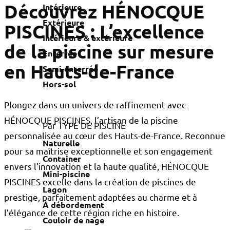
Découvrez HÉNOCQUE
Intérieure
Extérieure
PISCINES : L’excellence
Intérieure & extérieure
de la piscine sur mesure
Enterrée
en Hauts-de-France
Semi-enterrée
Hors-sol
Plongez dans un univers de raffinement avec
HÉNOCQUE PISCINES, l’artisan de la piscine
Par TYPE DE PISCINE
personnalisée au cœur des Hauts-de-France. Reconnue
Naturelle
pour sa maîtrise exceptionnelle et son engagement
Container
envers l’innovation et la haute qualité, HÉNOCQUE
Mini-piscine
PISCINES excelle dans la création de piscines de
Lagon
prestige, parfaitement adaptées au charme et à
À débordement
l’élégance de cette région riche en histoire.
Couloir de nage