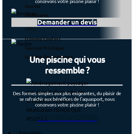
concevons votre piscine plaisir !
Saunas
Hammams
Demander un devis
SPAS
Gamme Confort
Gamme Privilège
Gamme Performance
Une piscine qui vous
ressemble ?
Des formes simples aux plus exigeantes, du plaisir de
se rafraîchir aux bénéfices de l'aquasport, nous
© FABRICE FERRER –
concevons votre piscine plaisir !
Réalisation HÉNOCQUE
Demander un devis
PISCINES
Entretien