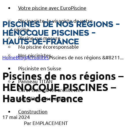
Votre piscine avec EuroPiscine
Piscinagiste, le visagiste de votre
Piscines de nos régions –
piscine
HÉNOCQUE PISCINES –
Piscine sur mesure
Hauts-de-France
Ma piscine écoresponsable
Nos piscinistes
Home
Blog
Actualités
Piscines de nos régions &#8211...
Pisciniste en Suisse
Piscines de nos régions –
Panneau TITAN
HÉNOCQUE PISCINES –
EuroPiscine & les architectes
Hauts-de-France
Actualités Piscinagiste
Construction
17 mai 2024
Par EMPLACEMENT