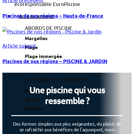
Piscines de nos régions – Hauts-de-France
Aménagement
ABORDS DE PISCINE
Margelles
Article suivant
Plage
Plage immergée
Piscines de nos régions – PISCINE & JARDIN
AMÉNAGEMENT PAYSAGER
Une piscine qui vous
Aménagement paysager de piscine
ressemble ?
Jardin
Massifs
Des formes simples aux plus exigeantes, du plaisir de
Saunas / Hammams
se rafraîchir aux bénéfices de l'aquasport, nous