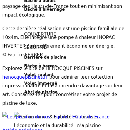
Bâche à bulles
paysage des Hauts-de-France tout en minimisant son
Bâche d'hivernage
impact écologique.
Cette dernière réalisation est une piscine familiale de
COUVERTURE
10x4m. Elle intègre une pompe à chaleur INOPAC
INVERTER particulièrement économe en énergie.
SÉCURITÉ
© Fabrice FERRER
Barrière de piscine
Bâche à barres
Explorez le site de HÉNOCQUE PISCINES sur
Volet roulant
henocquepiscines.fr
pour admirer leur collection
Volet immergé
impressionnante et en apprendre davantage sur leur
Abri de piscine
art. Contactez-les pour concrétiser votre projet de
piscine de luxe.
Article précédent