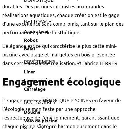
durables. Des piscines intimistes aux grandes
réalisations aquatiques, chaque création est le gage
NETTOYAGE
d’une excellence sans compromis, tant sur le plan des
Aspirateur
performances que de l’esthétique.
Robot
L’élégance est ce qui caractérise le plus cette mini-
Balai
piscine avec plage et margelles en bois présentée
REVÊTEMENT
dans cette deuxième réalisation. © Fabrice FERRER
Liner
Engagement écologique
Liner armé
Carrelage
L’engagement de HÉNOCQUE PISCINES en faveur de
ACCESSOIRES
l’écologie se manifeste par une approche
Douche
respectueuse de l’environnement, garantissant que
Vélo de piscine
chaque piscine s’intègre harmonieusement dans le