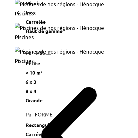
Miroir
Inox
Carrelée
Haut de gamme
Par TAILLE
Petite
< 10 m²
6 x 3
8 x 4
Grande
Par FORME
Rectangulaire
Carrée