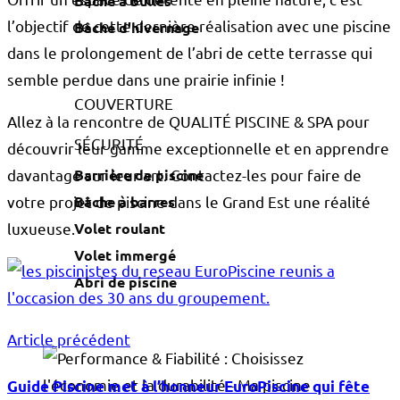
Bâche à bulles
l’objectif de cette dernière réalisation avec une piscine
Bâche d'hivernage
dans le prolongement de l’abri de cette terrasse qui
semble perdue dans une prairie infinie !
COUVERTURE
Allez à la rencontre de QUALITÉ PISCINE & SPA pour
SÉCURITÉ
découvrir leur gamme exceptionnelle et en apprendre
Barrière de piscine
davantage sur leur art. Contactez-les pour faire de
Bâche à barres
votre projet de piscine dans le Grand Est une réalité
Volet roulant
luxueuse.
Volet immergé
Abri de piscine
Article précédent
Guide Piscine met à l’honneur EuroPiscine qui fête