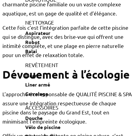
charmante piscine familiale ou un vaste complexe
aquatique, est un gage de qualité et d’élégance.
NETTOYAGE
Cette fois c’est l’intégration parfaite de cette piscine
Aspirateur
qui se distingue, avec des brise-vue qui offrent une
Robot
intimité complète, et une plage en pierre naturelle
Balai
pour un effet de relaxation totale.
REVÊTEMENT
Dévouement à l’écologie
Liner
Liner armé
Carrelage
L’approche écoresponsable de QUALITÉ PISCINE & SPA
assure une intégration respectueuse de chaque
ACCESSOIRES
piscine dans le paysage du Grand Est, tout en
Douche
minimisant l’empreinte écologique.
Vélo de piscine
Offrir un espace de détente en pleine nature, c’est