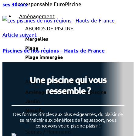
ses 30 ans
Aménagement
ABORDS DE PISCINE
Article suivant
Margelles
Plage
Piscines de nos régions – Hauts-de-France
Plage immergée
Une piscine qui vous
AMÉNAGEMENT PAYSAGER
ressemble ?
Aménagement paysager de piscine
Jardin
Massifs
Des formes simples aux plus exigeantes, du plaisir de
se rafraîchir aux bénéfices de l'aquasport, nous
concevons votre piscine plaisir !
Saunas / Hammams