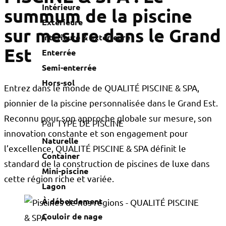
Intérieure
summum de la piscine
Extérieure
sur mesure dans le Grand
Intérieure & extérieure
Est
Enterrée
Semi-enterrée
Hors-sol
Entrez dans le monde de QUALITÉ PISCINE & SPA,
pionnier de la piscine personnalisée dans le Grand Est.
Reconnu pour son approche globale sur mesure, son
Par TYPE DE PISCINE
innovation constante et son engagement pour
Naturelle
l’excellence, QUALITÉ PISCINE & SPA définit le
Container
standard de la construction de piscines de luxe dans
Mini-piscine
cette région riche et variée.
Lagon
À débordement
Couloir de nage