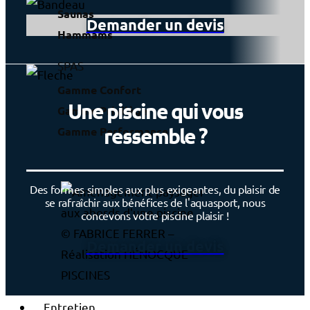
Saunas
Demander un devis
Hammams
SPAS
Gamme Confort
Une piscine qui vous
Gamme Privilège
ressemble ?
Gamme Performance
Des formes simples aux plus exigeantes, du plaisir de
se rafraîchir aux bénéfices de l'aquasport, nous
concevons votre piscine plaisir !
© FABRICE FERRER –
Demander un devis
Réalisation HÉNOCQUE
PISCINES
Entretien