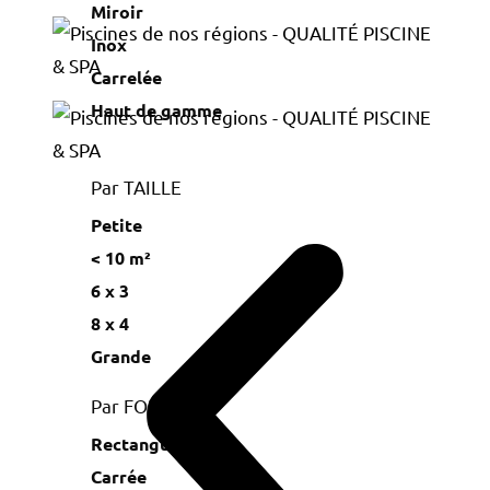
Miroir
Inox
Carrelée
Haut de gamme
Par TAILLE
Petite
< 10 m²
6 x 3
8 x 4
Grande
Par FORME
Rectangulaire
Carrée