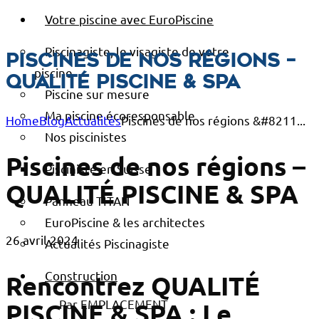
Votre piscine avec EuroPiscine
Piscinagiste, le visagiste de votre
Piscines de nos régions –
piscine
QUALITÉ PISCINE & SPA
Piscine sur mesure
Ma piscine écoresponsable
Home
Blog
Actualités
Piscines de nos régions &#8211...
Nos piscinistes
Piscines de nos régions –
Pisciniste en Suisse
QUALITÉ PISCINE & SPA
Panneau TITAN
EuroPiscine & les architectes
26 avril 2024
Actualités Piscinagiste
Construction
Rencontrez QUALITÉ
Par EMPLACEMENT
PISCINE & SPA : Le