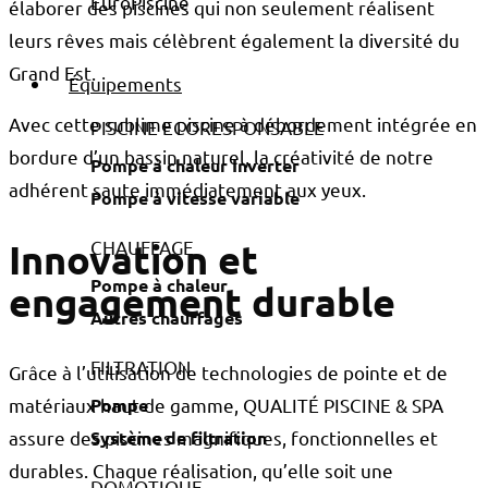
élaborer des piscines qui non seulement réalisent
leurs rêves mais célèbrent également la diversité du
Grand Est.
Équipements
Avec cette sublime piscine à débordement intégrée en
PISCINE ECORESPONSABLE
bordure d’un bassin naturel, la créativité de notre
Pompe à chaleur Inverter
adhérent saute immédiatement aux yeux.
Pompe à vitesse variable
CHAUFFAGE
Innovation et
Pompe à chaleur
engagement durable
Autres chauffages
FILTRATION
Grâce à l’utilisation de technologies de pointe et de
Pompe
matériaux haut de gamme, QUALITÉ PISCINE & SPA
Système de filtration
assure des piscines magnifiques, fonctionnelles et
durables. Chaque réalisation, qu’elle soit une
DOMOTIQUE