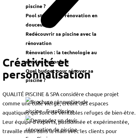
piscine ?
Pool staging : la rénovation en
douceur !
Redécouvrir sa piscine avec la
rénovation
Rénovation : la technologie au
Créativité et
service du confort
personnalisation
Quel budget pour rénover sa
piscine ?
QUALITÉ PISCINE & SPA considère chaque projet
comme une toile vierge, créant des espaces
aquatiques qui sont de véritables refuges de bien-être.
Leur équipe d’experts, passionnée et expérimentée,
travaille main dans la main avec les clients pour