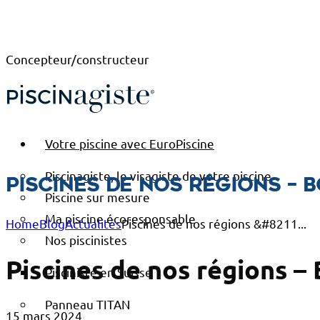
Concepteur/constructeur
Votre piscine avec EuroPiscine
Piscinagiste, le visagiste de votre piscine
Piscines de nos régions – 
Piscine sur mesure
Ma piscine écoresponsable
Home
Blog
Actualités
Piscines de nos régions &#8211...
Nos piscinistes
Piscines de nos régions 
Pisciniste en Suisse
Panneau TITAN
15 mars 2024