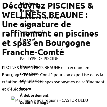
Découvrez PISCINES &
Intérieure
Extérieure
WELLNESS BEAUNE :
Intérieure & extérieure
Une signature de
Enterrée
raffinement en piscines
Semi-enterrée
Hors-sol
et spas en Bourgogne
Franche-Comté
Par TYPE DE PISCINE
Naturelle
PISCINES & WELLNESS BEAUNE est reconnu en
Container
Bourgogne Franche-Comté pour son expertise dans la
Mini-piscine
création de piscines et spas synonymes de raffinement
Lagon
et d’élégance.
À débordement
Couloir de nage