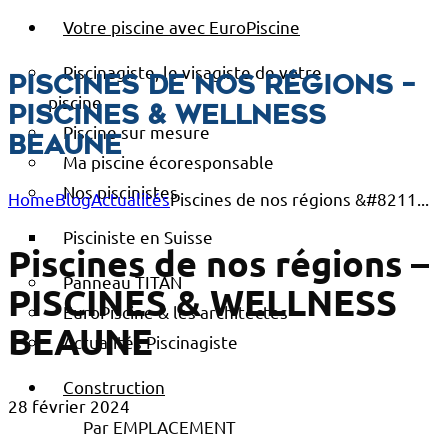
Votre piscine avec EuroPiscine
Piscinagiste, le visagiste de votre
Piscines de nos régions –
piscine
PISCINES & WELLNESS
Piscine sur mesure
BEAUNE
Ma piscine écoresponsable
Nos piscinistes
Home
Blog
Actualités
Piscines de nos régions &#8211...
Pisciniste en Suisse
Piscines de nos régions –
Panneau TITAN
PISCINES & WELLNESS
EuroPiscine & les architectes
BEAUNE
Actualités Piscinagiste
Construction
28 février 2024
Par EMPLACEMENT