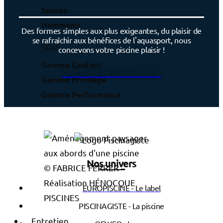
Saunas
Hammams
Des formes simples aux plus exigeantes, du plaisir de
se rafraîchir aux bénéfices de l'aquasport, nous
SPAS
concevons votre piscine plaisir !
Gamme Confort
Demander un devis
Gamme Privilège
Gamme Performance
Nos univers
© FABRICE FERRER –
Réalisation HÉNOCQUE
EUROPISCINE - Le label
PISCINES
PISCINAGISTE - La piscine
Entretien