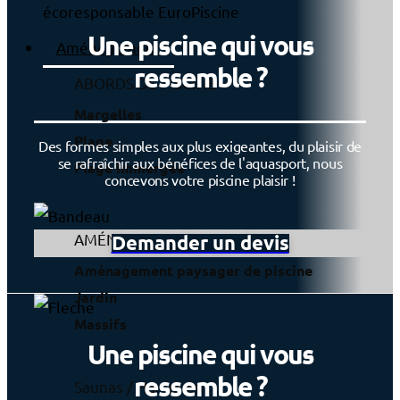
Une piscine qui vous
Aménagement
ressemble ?
ABORDS DE PISCINE
Margelles
Plage
Des formes simples aux plus exigeantes, du plaisir de
se rafraîchir aux bénéfices de l'aquasport, nous
Plage immergée
concevons votre piscine plaisir !
AMÉNAGEMENT PAYSAGER
Demander un devis
Aménagement paysager de piscine
Jardin
Massifs
Une piscine qui vous
ressemble ?
Saunas / Hammams