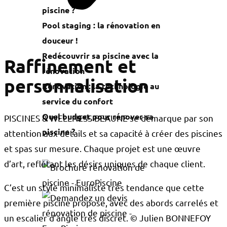
piscine ?
Pool staging : la rénovation en
douceur !
Redécouvrir sa piscine avec la
Raffinement et
rénovation
personnalisation
Rénovation : la technologie au
service du confort
Quel budget pour rénover sa
PISCINES & WELLNESS BEAUNE se démarque par son
piscine ?
attention aux détails et sa capacité à créer des piscines
et spas sur mesure. Chaque projet est une œuvre
d’art, reflétant les désirs uniques de chaque client.
C’est un style minimaliste très tendance que cette
première piscine propose, avec des abords carrelés et
un escalier d’angle très discret. © Julien BONNEFOY