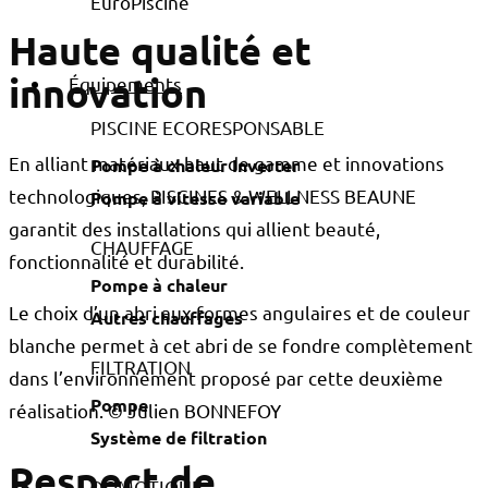
Haute qualité et
innovation
Équipements
PISCINE ECORESPONSABLE
En alliant matériaux haut de gamme et innovations
Pompe à chaleur Inverter
technologiques, PISCINES & WELLNESS BEAUNE
Pompe à vitesse variable
garantit des installations qui allient beauté,
CHAUFFAGE
fonctionnalité et durabilité.
Pompe à chaleur
Le choix d’un abri aux formes angulaires et de couleur
Autres chauffages
blanche permet à cet abri de se fondre complètement
FILTRATION
dans l’environnement proposé par cette deuxième
Pompe
réalisation. © Julien BONNEFOY
Système de filtration
Respect de
DOMOTIQUE