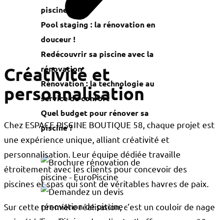
piscine ?
Pool staging : la rénovation en
douceur !
Redécouvrir sa piscine avec la
Créativité et
rénovation
Rénovation : la technologie au
personnalisation
service du confort
Quel budget pour rénover sa
Chez ESPACE PISCINE BOUTIQUE 58, chaque projet est
piscine ?
une expérience unique, alliant créativité et
personnalisation. Leur équipe dédiée travaille
étroitement avec les clients pour concevoir des
piscines et spas qui sont de véritables havres de paix.
Sur cette première réalisation, c’est un couloir de nage