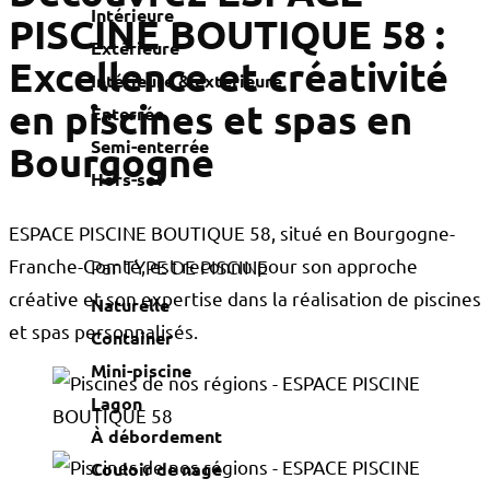
Intérieure
PISCINE BOUTIQUE 58 :
Extérieure
Excellence et créativité
Intérieure & extérieure
en piscines et spas en
Enterrée
Semi-enterrée
Bourgogne
Hors-sol
ESPACE PISCINE BOUTIQUE 58, situé en Bourgogne-
Franche-Comté, est reconnu pour son approche
Par TYPE DE PISCINE
créative et son expertise dans la réalisation de piscines
Naturelle
et spas personnalisés.
Container
Mini-piscine
Lagon
À débordement
Couloir de nage