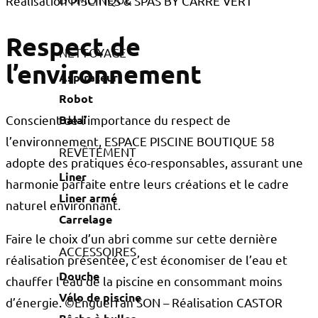
Réalisation PISCINES & SPAS BY CARRÉ VERT
Respect de
NETTOYAGE
l’environnement
Aspirateur
Robot
Balai
Conscient de l’importance du respect de
l’environnement, ESPACE PISCINE BOUTIQUE 58
REVÊTEMENT
adopte des pratiques éco-responsables, assurant une
Liner
harmonie parfaite entre leurs créations et le cadre
Liner armé
naturel environnant.
Carrelage
Faire le choix d’un abri comme sur cette dernière
ACCESSOIRES
réalisation présentée, c’est économiser de l’eau et
Douche
chauffer l’eau de la piscine en consommant moins
Vélo de piscine
d’énergie. ©Enguerran SON – Réalisation CASTOR