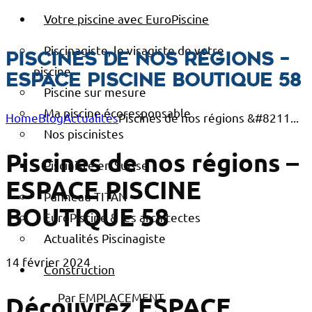
Votre piscine avec EuroPiscine
Piscinagiste, le visagiste de votre
Piscines de nos régions –
piscine
ESPACE PISCINE BOUTIQUE 58
Piscine sur mesure
Ma piscine écoresponsable
Home
Blog
Actualités
Piscines de nos régions &#8211...
Nos piscinistes
Piscines de nos régions –
Pisciniste en Suisse
ESPACE PISCINE
Panneau TITAN
BOUTIQUE 58
EuroPiscine & les architectes
Actualités Piscinagiste
14 février 2024
Construction
Par EMPLACEMENT
Découvrez ESPACE