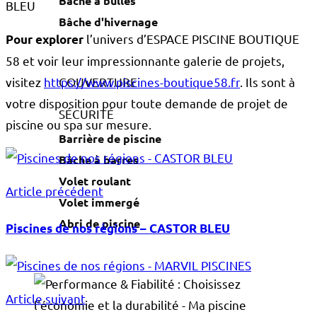
Bâche à bulles
BLEU
Bâche d'hivernage
l’univers d’ESPACE PISCINE BOUTIQUE
Pour explorer
58 et voir leur impressionnante galerie de projets,
COUVERTURE
visitez
https://www.piscines-boutique58.fr
. Ils sont à
votre disposition pour toute demande de projet de
SÉCURITÉ
piscine ou spa sur mesure.
Barrière de piscine
Bâche à barres
Volet roulant
Article précédent
Volet immergé
Abri de piscine
Piscines de nos régions – CASTOR BLEU
Article suivant