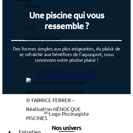
Saunas
Une piscine qui vous
Hammams
ressemble ?
SPAS
Gamme Confort
Gamme Privilège
Des formes simples aux plus exigeantes, du plaisir de
se rafraîchir aux bénéfices de l'aquasport, nous
Gamme Performance
concevons votre piscine plaisir !
Demander un devis
© FABRICE FERRER –
Réalisation HÉNOCQUE
PISCINES
Nos univers
Entretien