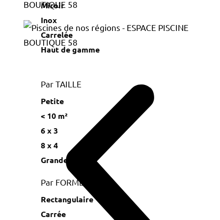
Miroir
Inox
Carrelée
Haut de gamme
Par TAILLE
Petite
< 10 m²
6 x 3
8 x 4
Grande
Par FORME
Rectangulaire
Carrée