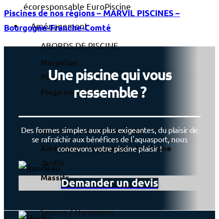
Piscines de nos régions – MARVIL PISCINES –
Aménagement
Bourgogne-Franche-Comté
ABORDS DE PISCINE
Margelles
Une piscine qui vous
Plage
ressemble ?
Plage immergée
Des formes simples aux plus exigeantes, du plaisir de
AMÉNAGEMENT PAYSAGER
se rafraîchir aux bénéfices de l'aquasport, nous
Aménagement paysager de piscine
concevons votre piscine plaisir !
Jardin
Massifs
Demander un devis
Saunas / Hammams