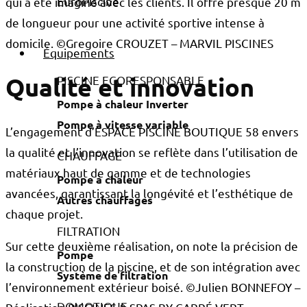
qui a été imaginé avec les clients. Il offre presque 20 m
de longueur pour une activité sportive intense à
domicile. ©Gregoire CROUZET – MARVIL PISCINES
Équipements
Qualité et innovation
PISCINE ECORESPONSABLE
Pompe à chaleur Inverter
Pompe à vitesse variable
L’engagement d’ESPACE PISCINE BOUTIQUE 58 envers
la qualité et l’innovation se reflète dans l’utilisation de
CHAUFFAGE
matériaux haut de gamme et de technologies
Pompe à chaleur
avancées, garantissant la longévité et l’esthétique de
Autres chauffages
chaque projet.
FILTRATION
Sur cette deuxième réalisation, on note la précision de
Pompe
la construction de la piscine, et de son intégration avec
Système de filtration
l’environnement extérieur boisé. ©Julien BONNEFOY –
DOMOTIQUE