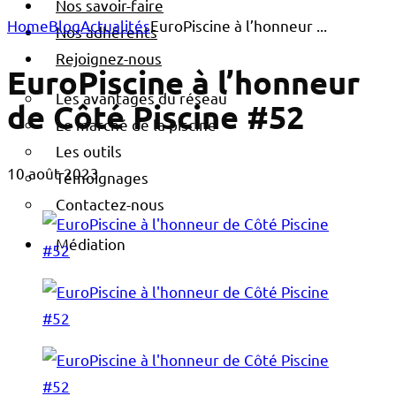
Nos savoir-faire
Home
Blog
Actualités
EuroPiscine à l’honneur ...
Nos adhérents
Rejoignez-nous
EuroPiscine à l’honneur
Les avantages du réseau
de Côté Piscine #52
Le marché de la piscine
Les outils
10 août 2023
Témoignages
Contactez-nous
Médiation